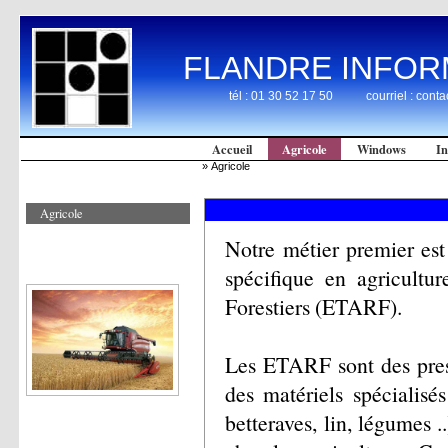
FLANDRE INFOR
tél : 01 30 52 17 50 courriel : contac
Accueil
Agricole
Windows
In
»
Agricole
Agricole
Notre métier premier est
spécifique en agricultu
Forestiers (ETARF).
Les ETARF sont des presta
des matériels spécialisé
betteraves, lin, légumes .